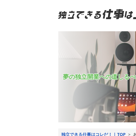
夢の独立開業への道しるべ
独立できる仕事はコレだ！ | TOP
>