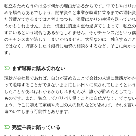
独立をためらうのは必ず何かの理由があるからです。中でもやはりお
める場合もあるでしょう。開業資金と事業が軌道に乗るまでの運転資
た貯蓄ができるまではと考えつつも、浪費ばかりの生活を送っていれ
うかもしれません。また、慎重に慎重を重ね過ぎてしまって、独立の
ずにいるという場合もあるかもしれません。今がチャンスだという偶
のチャンスまで逃してしまいかねません。大切なのは、独立すること
ではなく、貯蓄をしたり銀行に融資の相談をするなど、そこに向かっ
す。
まず退職に踏み切れない
現状が会社員であれば、自分が辞めることで会社の人達に迷惑がかか
って退職することができないまま忙しい日々に流されてしまうという
したことがあればわかるかもしれませんが、誰かが辞めたとしても、
ものです。また、独立してバリバリ働くことに自信がなく、できない
ょう。そこに加えて家族や周囲の人の反対などがあれば、それを言い
遠のいてしまう可能性もあります。
完璧主義に陥っている