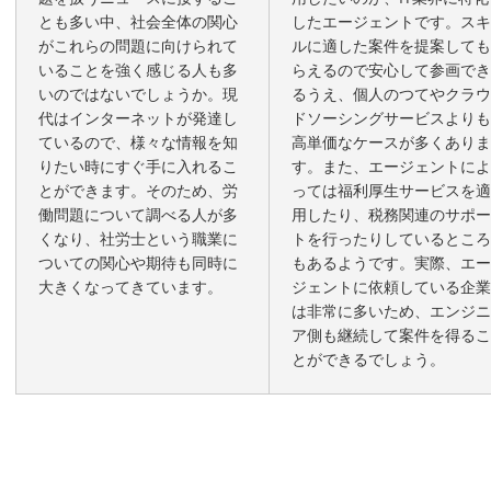
とも多い中、社会全体の関心
したエージェントです。スキ
がこれらの問題に向けられて
ルに適した案件を提案しても
いることを強く感じる人も多
らえるので安心して参画でき
いのではないでしょうか。現
るうえ、個人のつてやクラウ
代はインターネットが発達し
ドソーシングサービスよりも
ているので、様々な情報を知
高単価なケースが多くありま
りたい時にすぐ手に入れるこ
す。また、エージェントによ
とができます。そのため、労
っては福利厚生サービスを適
働問題について調べる人が多
用したり、税務関連のサポー
くなり、社労士という職業に
トを行ったりしているところ
ついての関心や期待も同時に
もあるようです。実際、エー
大きくなってきています。
ジェントに依頼している企業
は非常に多いため、エンジニ
ア側も継続して案件を得るこ
とができるでしょう。