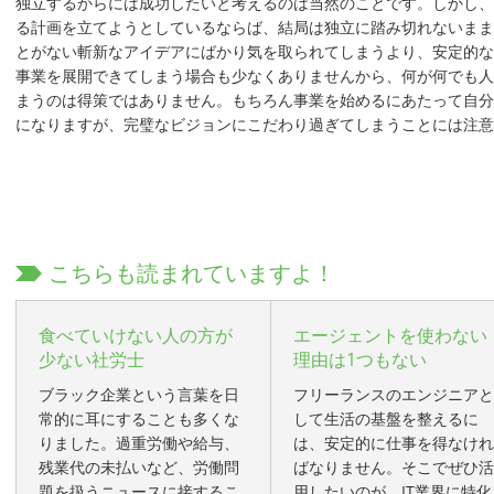
独立するからには成功したいと考えるのは当然のことです。しかし、
る計画を立てようとしているならば、結局は独立に踏み切れないまま
とがない斬新なアイデアにばかり気を取られてしまうより、安定的な
事業を展開できてしまう場合も少なくありませんから、何が何でも人
まうのは得策ではありません。もちろん事業を始めるにあたって自分
になりますが、完璧なビジョンにこだわり過ぎてしまうことには注意
こちらも読まれていますよ！
食べていけない人の方が
エージェントを使わない
少ない社労士
理由は1つもない
ブラック企業という言葉を日
フリーランスのエンジニアと
常的に耳にすることも多くな
して生活の基盤を整えるに
りました。過重労働や給与、
は、安定的に仕事を得なけれ
残業代の未払いなど、労働問
ばなりません。そこでぜひ活
題を扱うニュースに接するこ
用したいのが、IT業界に特化